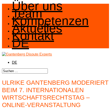
Über uns
Team
Kompetenzen
Aktuelles
Kontakt
DE
DE
ULRIKE GANTENBERG MODERIERT
BEIM 7. INTERNATIONALEN
WIRTSCHAFTSRECHTSTAG –
ONLINE-VERANSTALTUNG