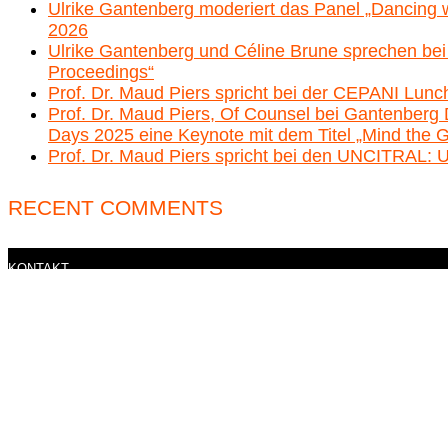
Ulrike Gantenberg moderiert das Panel „Dancing wi
2026
Ulrike Gantenberg und Céline Brune sprechen bei
Proceedings“
Prof. Dr. Maud Piers spricht bei der CEPANI Lunc
Prof. Dr. Maud Piers, Of Counsel bei Gantenberg
Days 2025 eine Keynote mit dem Titel „Mind the G
Prof. Dr. Maud Piers spricht bei den UNCITRAL: 
RECENT COMMENTS
KONTAKT
Freiligrathstraße 21
40479 Düsseldorf
T
+49 211 176 077 00
F +49 211 176 077 01
info@gantenberg.legal